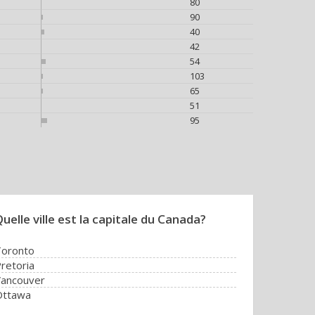
80
90
40
42
54
103
65
51
95
uelle ville est la capitale du Canada?
Toronto
retoria
ancouver
Ottawa