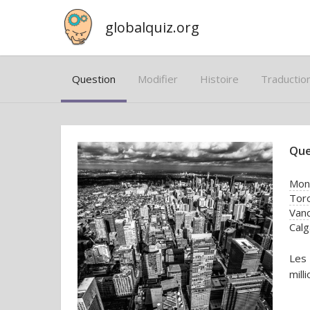
globalquiz.org
Question
Modifier
Histoire
Traductio
Que
Mon
Tor
Van
Calg
Les 
mill