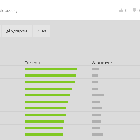
alquiz.org
0
0
géographie
villes
Toronto
Vancouver