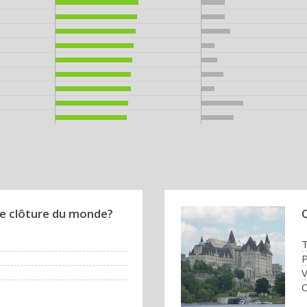
ue clôture du monde?
Q
P
V