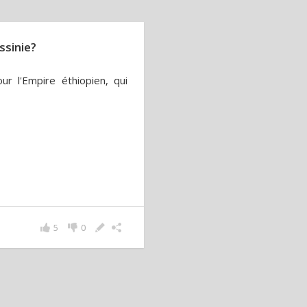
ssinie?
ur l'Empire éthiopien, qui
5
0