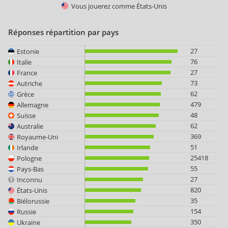
Vous jouerez comme
États-Unis
Réponses répartition par pays
27
Estonie
76
Italie
27
France
73
Autriche
62
Grèce
479
Allemagne
48
Suisse
62
Australie
369
Royaume-Uni
51
Irlande
25418
Pologne
55
Pays-Bas
27
Inconnu
820
États-Unis
35
Biélorussie
154
Russie
350
Ukraine