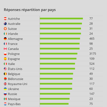
Réponses répartition par pays
77
Autriche
28
Australie
31
Suisse
24
Irlande
465
Allemagne
98
France
25
Canada
3175
Pologne
109
Espagne
524
Italie
112
États-Unis
49
Belgique
30
Biélorussie
117
Royaume-Uni
60
Ukraine
147
Russie
23
Mexique
75
Pays-Bas