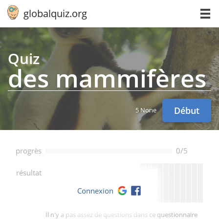
globalquiz.org
Quiz
des mam­mi­fères
Début
5 None
progrès
0/5
--
résultat
Connexion
Il n'y a pas assez de questions dans ce questionnaire