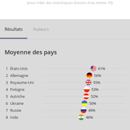
pour créer des statistiques (besoin d'au moins 10).
Résultats
Auteurs
Moyenne des pays
1
États-Unis
61%
2
Allemagne
56%
3
Royaume-Uni
55%
4
Pologne
53%
5
Autriche
52%
6
Ukraine
50%
7
Russie
49%
8
Inde
46%