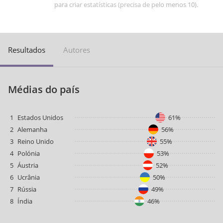
para criar estatísticas (precisa de pelo menos 10).
Resultados
Autores
Médias do país
1
Estados Unidos
61%
2
Alemanha
56%
3
Reino Unido
55%
4
Polónia
53%
5
Áustria
52%
6
Ucrânia
50%
7
Rússia
49%
8
Índia
46%