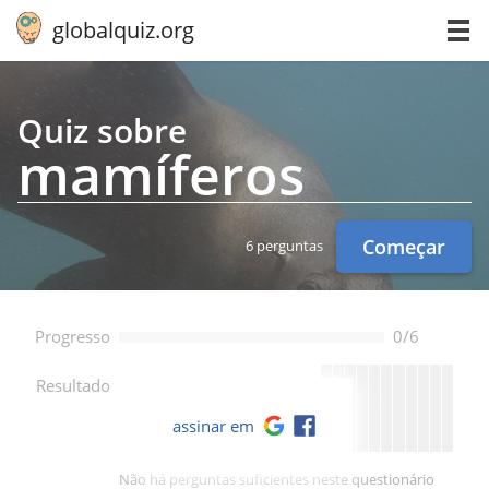
globalquiz.org
Quiz sobre
ma­mí­fe­ros
Começar
6 perguntas
Progresso
0/6
--
Resultado
assinar em
Não há perguntas suficientes neste questionário