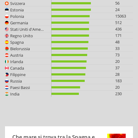
56
Svizzera
24
Estonia
15063
Polonia
512
Germania
436
Stati Uniti d'America
171
Regno Unito
48
Spagna
33
Bielorussia
73
Austria
20
Irlanda
37
Canada
28
Filippine
183
Russia
20
Paesi Bassi
230
India
Che mare si trova tra la Spagna e