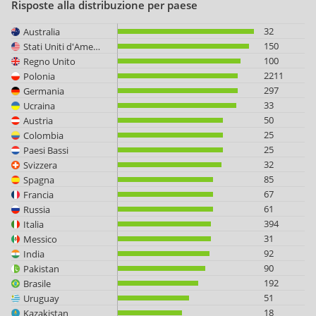
Risposte alla distribuzione per paese
32
Australia
150
Stati Uniti d'America
100
Regno Unito
2211
Polonia
297
Germania
33
Ucraina
50
Austria
25
Colombia
25
Paesi Bassi
32
Svizzera
85
Spagna
67
Francia
61
Russia
394
Italia
31
Messico
92
India
90
Pakistan
192
Brasile
51
Uruguay
18
Kazakistan