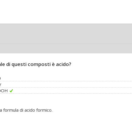
le di questi composti è acido?
O
r
OOH
a formula di acido formico.