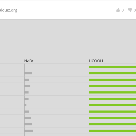
alquiz.org
0
0
NaBr
HCOOH