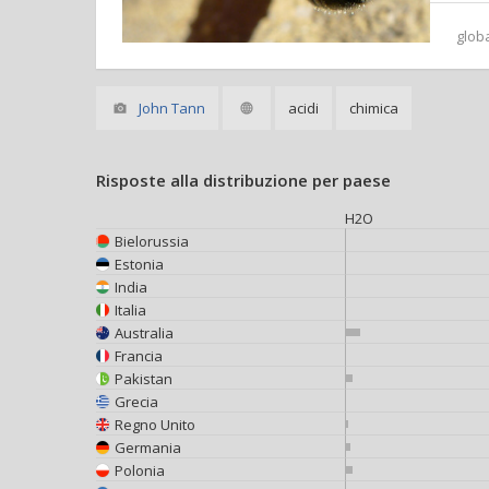
glob
John Tann
acidi
chimica
Risposte alla distribuzione per paese
H2O
Bielorussia
Estonia
India
Italia
Australia
Francia
Pakistan
Grecia
Regno Unito
Germania
Polonia