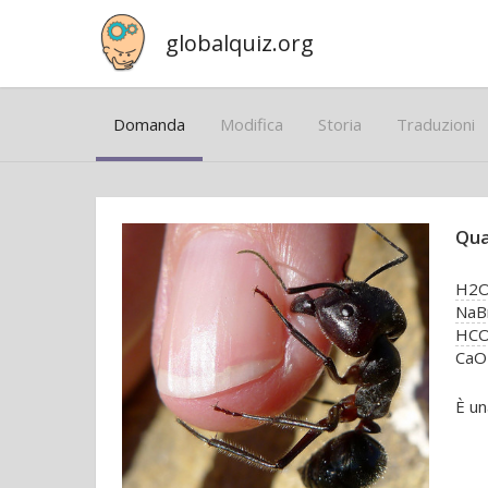
globalquiz.org
Domanda
Modifica
Storia
Traduzioni
Qua
H2
NaB
HC
CaO
È un