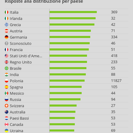
Risposte alla distribuzione per paese
369
Italia
32
Irlanda
42
Grecia
71
Austria
334
Germania
46
Sconosciuto
51
Francia
418
Stati Uniti d'America
233
Regno Unito
55
Brasile
88
India
11827
Polonia
105
Spagna
44
Messico
94
Russia
27
Svizzera
35
Australia
53
Paesi Bassi
53
Canada
69
Ucraina