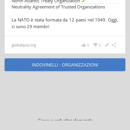
North Atlantic Treaty Organization
Neutrality Agreement of Trusted Organizations
La NATO è stata formata da 12 paesi nel 1949. Oggi,
ci sono 29 membri
globalquiz.org
0
0
INDOVINELLI - ORGANIZZAZIONI
Gioca e vedi altre domande