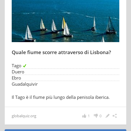
Quale fiume scorre attraverso di Lisbona?
Tago
Duero
Ebro
Guadalquivir
Il Tago è il fiume più lungo della penisola iberica.
globalquiz.org
1
0