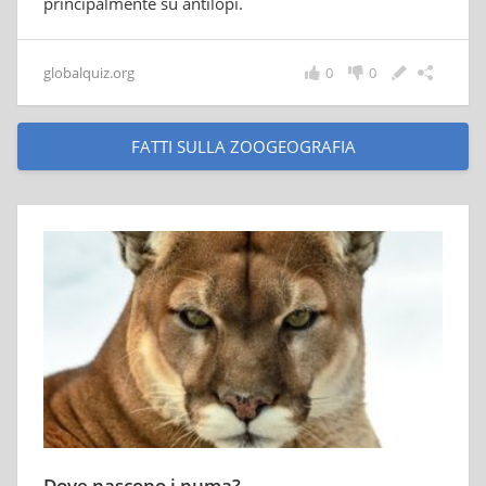
principalmente su antilopi.
globalquiz.org
0
0
FATTI SULLA ZOOGEOGRAFIA
Dove nascono i puma?