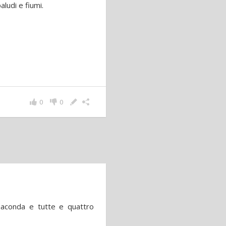
aludi e fiumi.
0
0
naconda e tutte e quattro