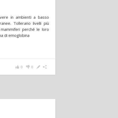
ivere in ambienti a basso
nee. Tollerano livelli più
ri mammiferi perché le loro
ma di emoglobina
0
0