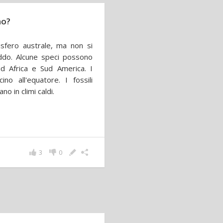
no?
misfero australe, ma non si
ddo. Alcune speci possono
d Africa e Sud America. I
ino all'equatore. I fossili
o in climi caldi.
3
0