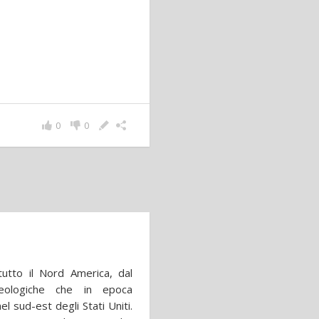
0
0
utto il Nord America, dal
ologiche che in epoca
l sud-est degli Stati Uniti.