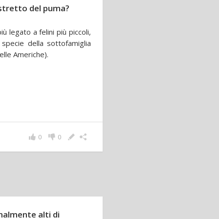
 stretto del puma?
legato a felini più piccoli,
specie della sottofamiglia
delle Americhe).
0
0
nalmente alti di