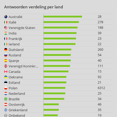
Antwoorden verdeling per land
28
Australië
278
Italië
188
Verenigde Staten
39
India
23
Frankrijk
22
Ierland
260
Duitsland
54
Rusland
40
Spanje
111
Verenigd Koninkrijk
15
Canada
92
Oekraïne
21
Estland
6312
Polen
25
Nederland
34
Brazilië
46
Oostenrijk
35
Griekenland
19
Onbekend