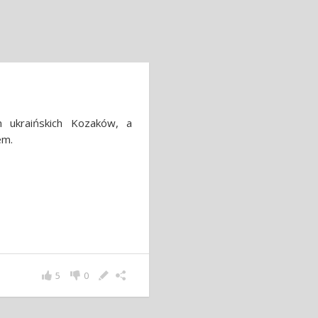
 ukraińskich Kozaków, a
em.
5
0