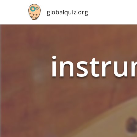
globalquiz.org
in­str