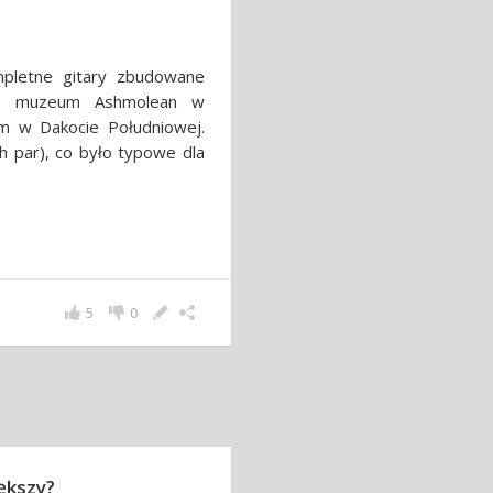
ompletne gitary zbudowane
ę w muzeum Ashmolean w
 w Dakocie Południowej.
ch par), co było typowe dla
5
0
ększy?