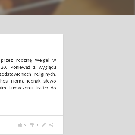
 przez rodzinę Weigel w
720. Ponieważ z wyglądu
dstawieniach religijnych,
shes Horn). Jednak słowo
kim tłumaczeniu trafiło do
6
0