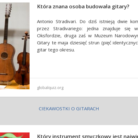
Która znana osoba budowała gitary?
Antonio Stradivari. Do dziś istnieją dwie k
przez Stradivariego: jedna znajduje si
Oksfordzie, druga zaś w Muzeum Narodowym
Gitary te maja dziesięć strun (pięć identyczny
gitar tego okresu.
globalquiz.org
CIEKAWOSTKI O GITARACH
Który instrument smyczkowy jest najwi