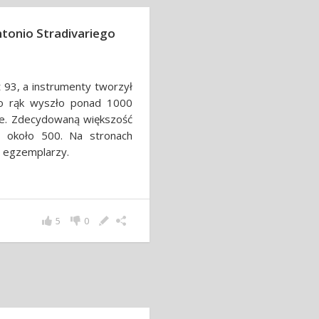
tonio Stradivariego
t 93, a instrumenty tworzył
go rąk wyszło ponad 1000
je. Zdecydowaną większość
ś około 500. Na stronach
h egzemplarzy.
5
0