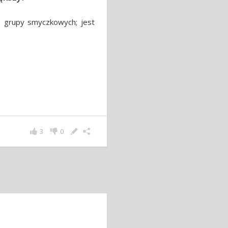
 grupy smyczkowych; jest
3
0