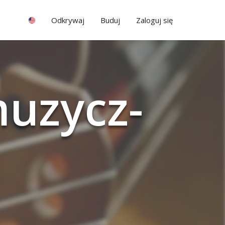
Odkrywaj
Buduj
Zaloguj się
u­zycz­