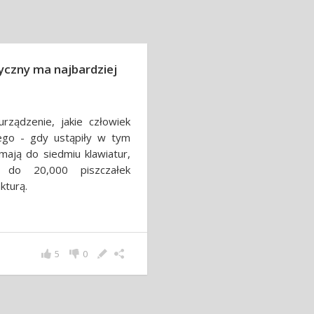
yczny ma najbardziej
rządzenie, jakie człowiek
ego - gdy ustąpiły w tym
 mają do siedmiu klawiatur,
 do 20,000 piszczałek
kturą.
5
0