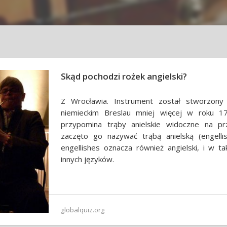
Skąd pochodzi rożek angielski?
Z Wrocławia. Instrument został stworzony
niemieckim Breslau mniej więcej w roku 1
przypomina trąby anielskie widoczne na prze
zaczęto go nazywać trąbą anielską (engelli
engellishes oznacza również angielski, i w ta
innych języków.
globalquiz.org