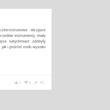
czterostrunowe skrzypce
rzednie instrumenty miały
ypce natychmiast zdobyły
, jak i pośród osób wysoko
5
0