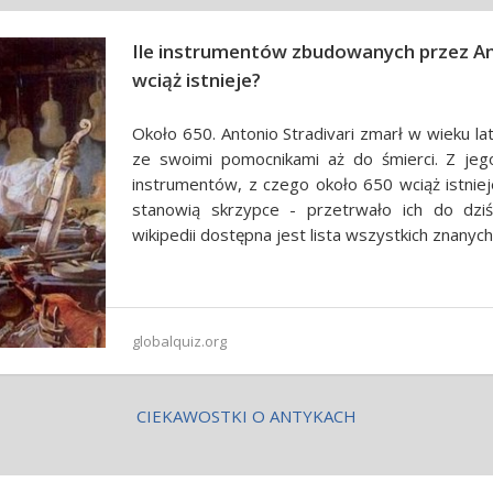
Ile instrumentów zbudowanych przez An
wciąż istnieje?
Około 650. Antonio Stradivari zmarł w wieku la
ze swoimi pomocnikami aż do śmierci. Z je
instrumentów, z czego około 650 wciąż istnie
stanowią skrzypce - przetrwało ich do dzi
wikipedii dostępna jest lista wszystkich znanyc
globalquiz.org
CIEKAWOSTKI O ANTYKACH