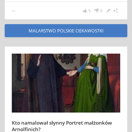
---
5
0
MALARSTWO POLSKIE CIEKAWOSTKI
Kto namalował słynny Portret małżonków
Arnolfinich?