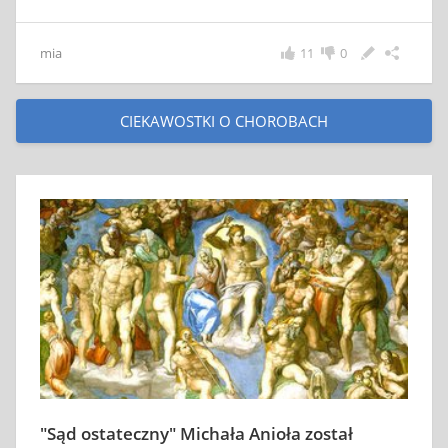
mia
11
0
CIEKAWOSTKI O CHOROBACH
"Sąd ostateczny" Michała Anioła został