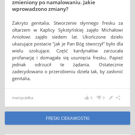
zmieniony po namalowaniu. Jakie
wprowadzono zmiany?
Zakryto genitalia. Stworzenie słynnego fresku za
ołtarzem w Kaplicy Sykstyńskiej zajęło Michałowi
Aniołowi zajęło siedem lat. Ukończone dzieło
ukazujące postacie "jak je Pan Bóg stworzył" było dla
wielu szokujące. Część kardynałów zarzucała
profanację i domagała się usunięcia fresku. Papież
jednak odrzucił te żądania. Ostatecznie
zadecydowano o przerobieniu dzieła tak, by zasłonić
genitalia.
marzycielka
6
0
FRESKI CIEKAWOSTKI