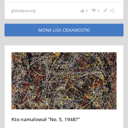
globalquiz.org
6
0
MONA LISA CIEKAWOSTKI
Kto namalował "No. 5, 1948?"