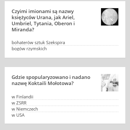
Czyimi imionami są nazwy
księżyców Urana, jak Ariel,
Umbriel, Tytania, Oberon i
Miranda?
bohaterów sztuk Szekspira
bogów rzymskich
poctaci z legend germańskich i arturiańskich
cesarzy rzymskich i ich żon
Gdzie spopularyzowano i nadano
nazwę Koktaili Mołotowa?
w Finlandii
w ZSRR
w Niemczech
w USA