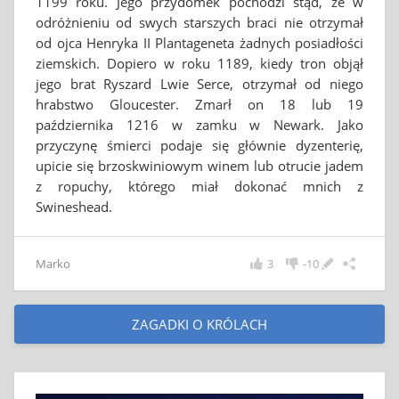
1199 roku. Jego przydomek pochodzi stąd, że w
odróżnieniu od swych starszych braci nie otrzymał
od ojca Henryka II Plantageneta żadnych posiadłości
ziemskich. Dopiero w roku 1189, kiedy tron objął
jego brat Ryszard Lwie Serce, otrzymał od niego
hrabstwo Gloucester. Zmarł on 18 lub 19
października 1216 w zamku w Newark. Jako
przyczynę śmierci podaje się głównie dyzenterię,
upicie się brzoskwiniowym winem lub otrucie jadem
z ropuchy, którego miał dokonać mnich z
Swineshead.
Marko
3
-10
ZAGADKI O KRÓLACH