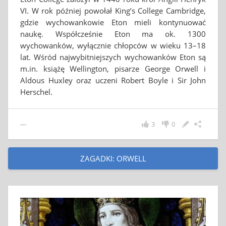
VI. W rok później powołał King’s College Cambridge,
gdzie wychowankowie Eton mieli kontynuować
naukę. Współcześnie Eton ma ok. 1300
wychowanków, wyłącznie chłopców w wieku 13–18
lat. Wśród najwybitniejszych wychowanków Eton są
m.in. książę Wellington, pisarze George Orwell i
Aldous Huxley oraz uczeni Robert Boyle i Sir John
Herschel.
---
3
0
ZAGADKI: ORWELL