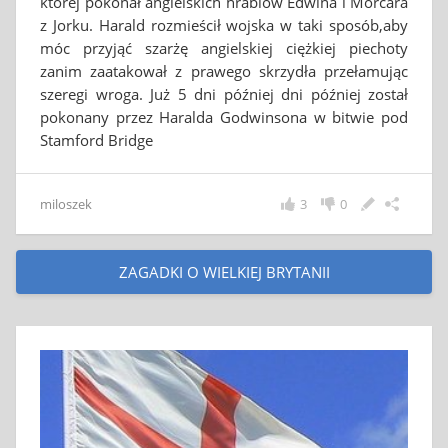
której pokonał angielskich hrabiów Edwina i Morcara
z Jorku. Harald rozmieścił wojska w taki sposób,aby
móc przyjąć szarżę angielskiej ciężkiej piechoty
zanim zaatakował z prawego skrzydła przełamując
szeregi wroga. Już 5 dni później dni później został
pokonany przez Haralda Godwinsona w bitwie pod
Stamford Bridge
miloszek
3
0
ZAGADKI O WIELKIEJ BRYTANII