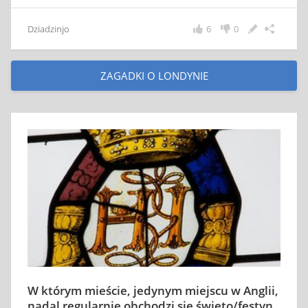
Dziadzinjo
6
0
ZAGADKI O LONDYNIE
W którym mieście, jedynym miejscu w Anglii,
nadal regularnie obchodzi się święto/festyn