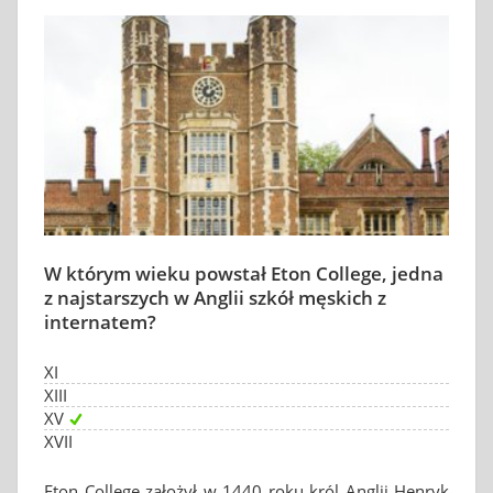
W którym wieku powstał Eton College, jedna
z najstarszych w Anglii szkół męskich z
internatem?
XI
XIII
XV
XVII
Eton College założył w 1440 roku król Anglii Henryk