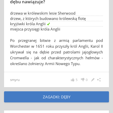
dębu nawiązuje?
drzewa w królewskim lesie Sherwood
drzew, z których budowano królewską flotę
kryjówki króla Anglii
miejsca przysięgi króla Anglii
Po przegranej bitwie z armią parlamentu pod
Worchester w 1651 roku przyszły król Anglii, Karol II
ukrywał się na dębie przed patrolami jajogłowych
Cromwella - jak od charakterystycznych hełmów -
określano żołnierzy Armii Nowego Typu.
smyru
5
0
ZAGADKI: DĘBY