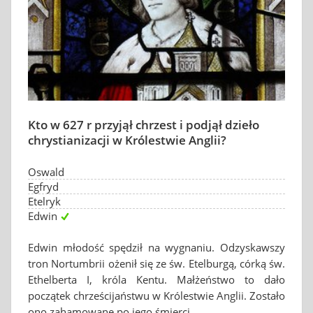
Kto w 627 r przyjął chrzest i podjął dzieło
chrystianizacji w Królestwie Anglii?
Oswald
Egfryd
Etelryk
Edwin
Edwin młodość spędził na wygnaniu. Odzyskawszy
tron Nortumbrii ożenił się ze św. Etelburgą, córką św.
Ethelberta I, króla Kentu. Małżeństwo to dało
początek chrześcijaństwu w Królestwie Anglii. Zostało
ono zahamowane po jego śmierci.