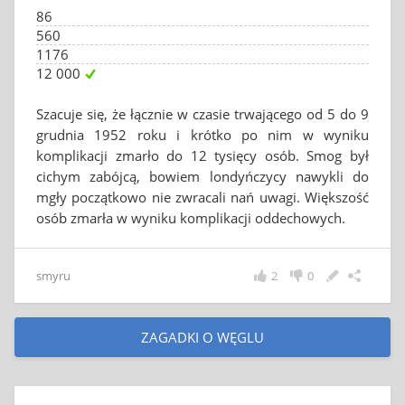
86
560
1176
12 000
Szacuje się, że łącznie w czasie trwającego od 5 do 9
grudnia 1952 roku i krótko po nim w wyniku
komplikacji zmarło do 12 tysięcy osób. Smog był
cichym zabójcą, bowiem londyńczycy nawykli do
mgły początkowo nie zwracali nań uwagi. Większość
osób zmarła w wyniku komplikacji oddechowych.
smyru
2
0
ZAGADKI O WĘGLU