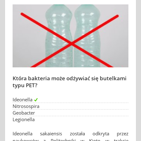
Która bakteria może odżywiać się butelkami
typu PET?
Ideonella
Nitrosospira
Geobacter
Legionella
Ideonella sakaiensis została odkryta przez
naukowców z Politechniki w Kioto w trakcie