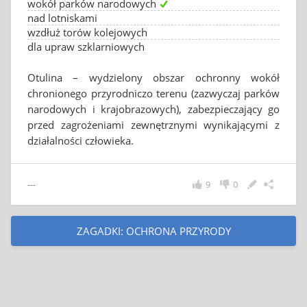
wokół parków narodowych
nad lotniskami
wzdłuż torów kolejowych
dla upraw szklarniowych
Otulina – wydzielony obszar ochronny wokół
chronionego przyrodniczo terenu (zazwyczaj parków
narodowych i krajobrazowych), zabezpieczający go
przed zagrożeniami zewnętrznymi wynikającymi z
działalności człowieka.
---
9
0
ZAGADKI: OCHRONA PRZYRODY