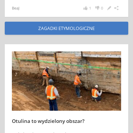
BeaJ
1
0
ZAGADKI ETYMOLOGICZNE
Otulina to wydzielony obszar?