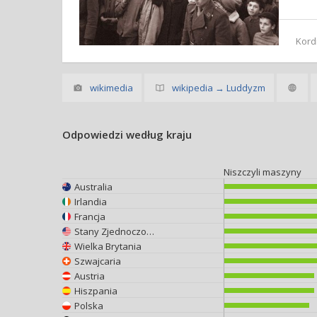
Kord
wikimedia
wikipedia → Luddyzm
Odpowiedzi według kraju
Niszczyli maszyny
Australia
Irlandia
Francja
Stany Zjednoczone
Wielka Brytania
Szwajcaria
Austria
Hiszpania
Polska