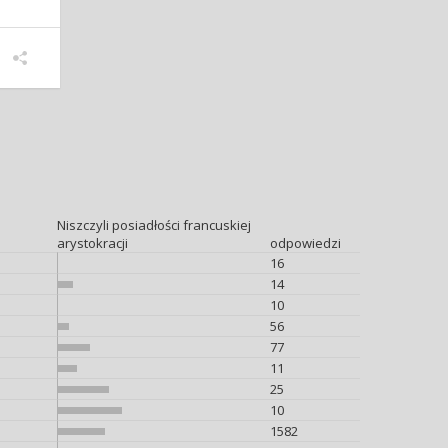
Niszczyli posiadłości francuskiej
arystokracji
odpowiedzi
16
14
10
56
77
11
25
10
1582