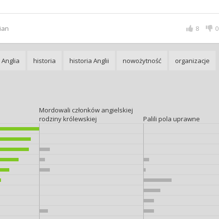
ian
8
0
Anglia
historia
historia Anglii
nowożytność
organizacje
Mordowali członków angielskiej
rodziny królewskiej
Palili pola uprawne