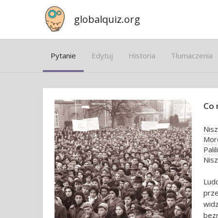
globalquiz.org
Pytanie
Edytuj
Historia
Tłumaczenia
Co r
Nisz
Mord
Pali
Nisz
Lud
prz
widz
bez