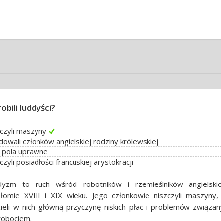
obili luddyści?
czyli maszyny
owali członków angielskiej rodziny królewskiej
li pola uprawne
czyli posiadłości francuskiej arystokracji
dyzm to ruch wśród robotników i rzemieślników angielski
ełomie XVIII i XIX wieku. Jego członkowie niszczyli maszyny,
ieli w nich główną przyczynę niskich płac i problemów związan
robociem.