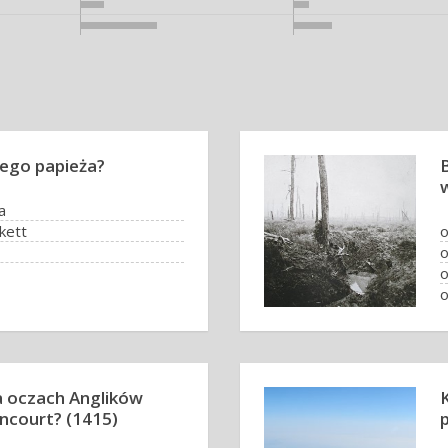
wego papieża?
a
kett
o
o
o
o
na oczach Anglików
incourt? (1415)