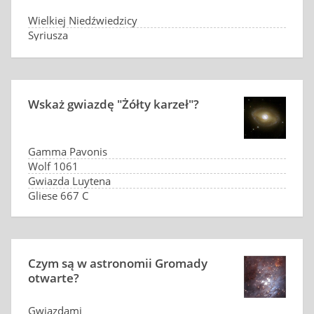
Wielkiej Niedźwiedzicy
Syriusza
Kasjopei
wcale jej nie widać
Wskaż gwiazdę "Żółty karzeł"?
Gamma Pavonis
Wolf 1061
Gwiazda Luytena
Gliese 667 C
Czym są w astronomii Gromady
otwarte?
Gwiazdami