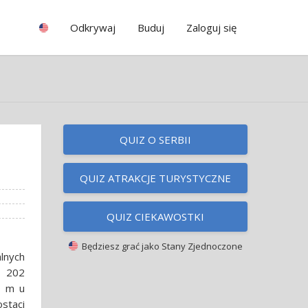
Odkrywaj
Buduj
Zaloguj się
QUIZ O SERBII
QUIZ ATRAKCJE TURYSTYCZNE
QUIZ CIEKAWOSTKI
Będziesz grać jako
Stany Zjednoczone
lnych
z 202
0 m u
staci