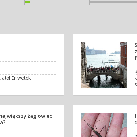
, atol Eniwetok
s
w
największy żaglowiec
wa?
p