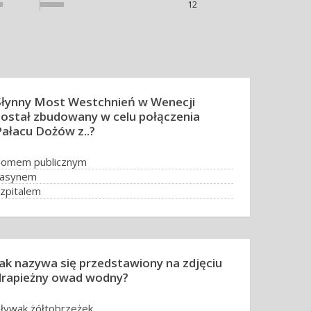
12
Słynny Most Westchnień w Wenecji
został zbudowany w celu połączenia
Pałacu Dożów z..?
domem publicznym
kasynem
zpitalem
ięzieniem
Jak nazywa się przedstawiony na zdjęciu
drapieżny owad wodny?
ływak żółtobrzeżek