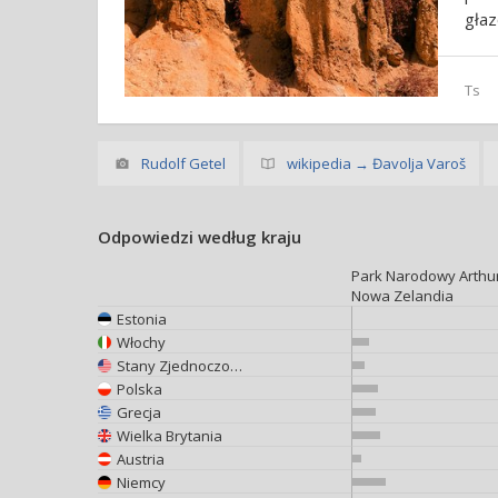
gła
Ts
Rudolf Getel
wikipedia → Đavolja Varoš
Odpowiedzi według kraju
Park Narodowy Arthur
Nowa Zelandia
Estonia
Włochy
Stany Zjednoczone
Polska
Grecja
Wielka Brytania
Austria
Niemcy