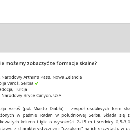
ie możemy zobaczyć te formacje skalne?
 Narodowy Arthur’s Pass, Nowa Zelandia
lja Varoš, Serbia
docja, Turcja
k Narodowy Bryce Canyon, USA
olja Varoš (pol. Miasto Diabła) – zespół osobliwych form ska
ożonych w paśmie Radan w południowej Serbii. Składa się 
kowatych kolumn i iglic o wysokości 2-15 m i średnicy 0,5-3,
tawy, z charakterystycznymi "czapkami" na ich szczytach, w po