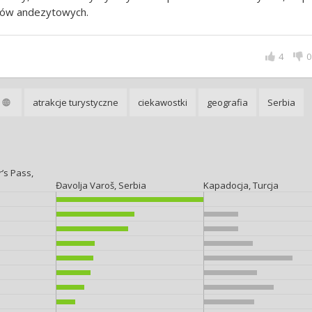
zów andezytowych.
4
0
atrakcje turystyczne
ciekawostki
geografia
Serbia
’s Pass,
Đavolja Varoš, Serbia
Kapadocja, Turcja