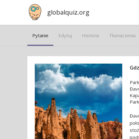
globalquiz.org
Pytanie
Edytuj
Historia
Tłumaczenia
Gdz
Park
Đavo
Kapa
Par
Đav
poł
stoż
pods