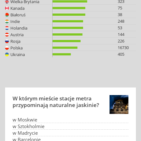
323
Wielka Brytania
75
Kanada
38
Białoruś
248
Indie
53
Holandia
144
Austria
226
Rosja
16730
Polska
405
Ukraina
W którym mieście stacje metra
przypominają naturalne jaskinie?
w Moskwie
w Sztokholmie
w Madrycie
w Barcelonie