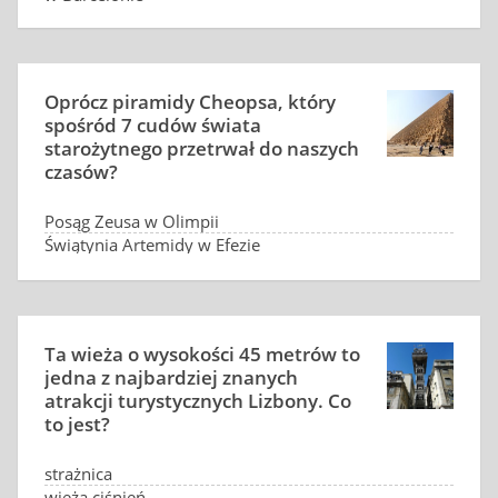
Oprócz piramidy Cheopsa, który
spośród 7 cudów świata
starożytnego przetrwał do naszych
czasów?
Posąg Zeusa w Olimpii
Świątynia Artemidy w Efezie
Mauzoleum w Halikarnasie
Żaden
Ta wieża o wysokości 45 metrów to
jedna z najbardziej znanych
atrakcji turystycznych Lizbony. Co
to jest?
strażnica
wieża ciśnień