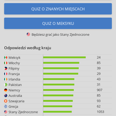
QUIZ O ZNANYCH MIEJSCACH
QUIZ O MEKSYKU
Będziesz grać jako
Stany Zjednoczone
Odpowiedzi według kraju
24
Meksyk
85
Włochy
39
Filipiny
29
Francja
43
Irlandia
31
Pakistan
907
Niemcy
85
Australia
93
Szwajcaria
62
Grecja
1053
Stany Zjednoczone