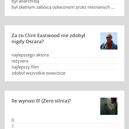
był anarchistą
był płatnym zabójcą opłaconym przez nieznanych zleceniodawców
był zwolennikiem rewolucji kubańskiej
chciał zrobić wrażenie na Jodie Foster
Za co Clint Eastwood nie zdobył
nigdy Oscara?
najlepszego aktora
reżysera
najlepszy film
zdobył wszystkie powyższe
Ile wynosi 0! (Zero silnia)?
0
1