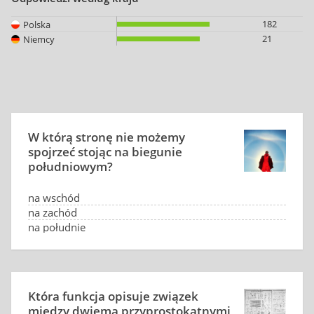
182
Polska
21
Niemcy
W którą stronę nie możemy
spojrzeć stojąc na biegunie
południowym?
na wschód
na zachód
na południe
ani na wschód, ani na zachód, ani na południe
Która funkcja opisuje związek
między dwiema przyprostokątnymi