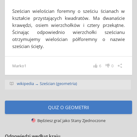
Sześcian wielościan foremny o sześciu ścianach w
kształcie przystających kwadratów. Ma dwanaście
krawędzi, osiem wierzchołków i cztery przekątne.
Ścinając odpowiednio wierzchołki sześcianu
otrzymujemy wielościan półforemny o nazwie
sześcian ścięty.
Marko1
6
0
wikipedia → Sześcian (geometria)
QUIZ O GEOMETRII
Będziesz grać jako
Stany Zjednoczone
Odpowiedzi według kraju