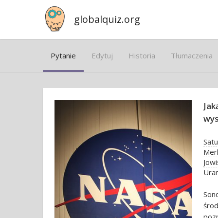
globalquiz.org
Pytanie
Edytuj
Historia
Tłumaczenia
Jak
wys
Satu
Mer
Jowi
Ura
Son
śro
poz