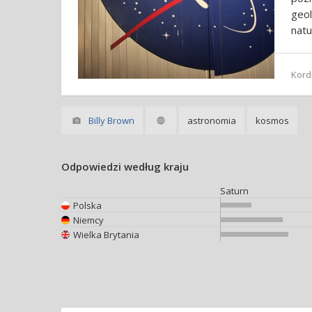
geol
natu
Kord
Billy Brown
astronomia
kosmos
Odpowiedzi według kraju
Saturn
Polska
Niemcy
Wielka Brytania