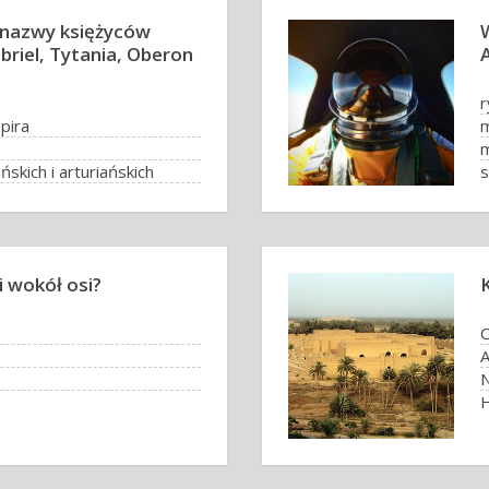
 nazwy księżyców
mbriel, Tytania, Oberon
A
r
pira
m
m
skich i arturiańskich
s
 żon
i wokół osi?
C
A
N