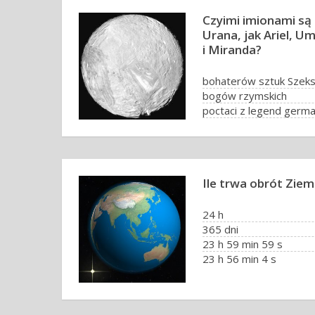
Czyimi imionami są
Urana, jak Ariel, U
i Miranda?
bohaterów sztuk Szeks
bogów rzymskich
poctaci z legend germań
cesarzy rzymskich i ich
Ile trwa obrót Ziem
24 h
365 dni
23 h 59 min 59 s
23 h 56 min 4 s