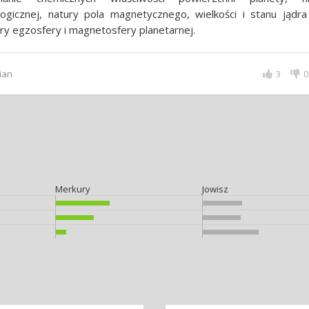
ogicznej, natury pola magnetycznego, wielkości i stanu jądra
ry egzosfery i magnetosfery planetarnej.
ian
3
0
Merkury
Jowisz