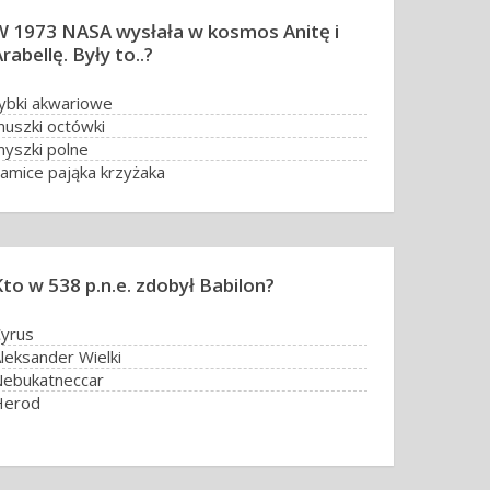
W 1973 NASA wysłała w kosmos Anitę i
rabellę. Były to..?
ybki akwariowe
uszki octówki
yszki polne
amice pająka krzyżaka
Kto w 538 p.n.e. zdobył Babilon?
yrus
leksander Wielki
ebukatneccar
Herod