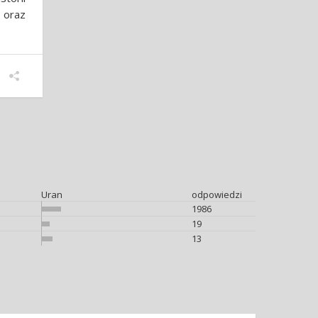
 oraz
Uran
odpowiedzi
1986
19
13