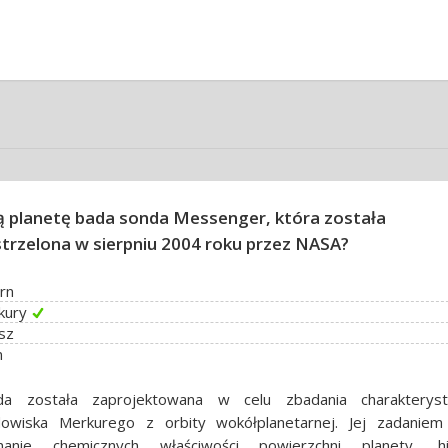
ą planetę bada sonda Messenger, która została
trzelona w sierpniu 2004 roku przez NASA?
rn
kury
sz
n
da została zaprojektowana w celu zbadania charakteryst
dowiska Merkurego z orbity wokółplanetarnej. Jej zadaniem
nanie chemicznych właściwości powierzchni planety, his