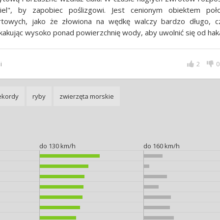
giel", by zapobiec poślizgowi. Jest cenionym obiektem po
rtowych, jako że złowiona na wędkę walczy bardzo długo, c
akując wysoko ponad powierzchnię wody, aby uwolnić się od hak
i
2
0
ekordy
ryby
zwierzęta morskie
do 130 km/h
do 160 km/h