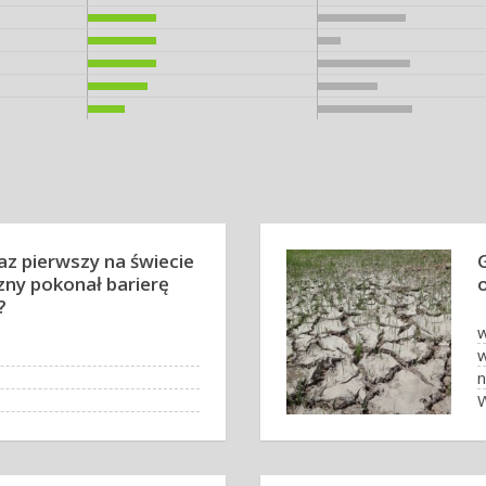
az pierwszy na świecie
ny pokonał barierę
?
w
w
n
W