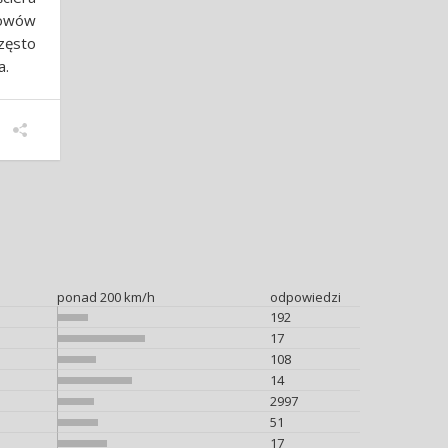
łowów
zęsto
a.
ponad 200 km/h
odpowiedzi
192
17
108
14
2997
51
17