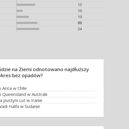
13
10
10
88
24
Gdzie na Ziemi odnotowano najdłuższy
okres bez opadów?
 Arica w Chile
 Queensland w Australii
a pustyni Lut w Iranie
adi Halfa w Sudanie