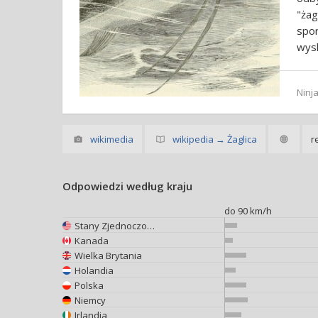
"ża
spo
wysk
Ninja
wikimedia
wikipedia → Żaglica
r
Odpowiedzi według kraju
do 90 km/h
Stany Zjednoczone
Kanada
Wielka Brytania
Holandia
Polska
Niemcy
Irlandia