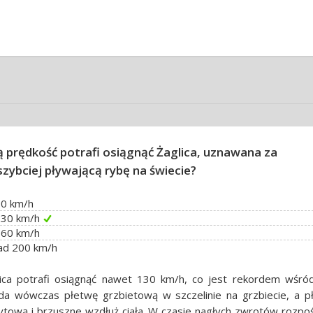
ą prędkość potrafi osiągnąć Żaglica, uznawana za
szybciej pływającą rybę na świecie?
90 km/h
130 km/h
160 km/h
ad 200 km/h
lica potrafi osiągnąć nawet 130 km/h, co jest rekordem wśród
ada wówczas płetwę grzbietową w szczelinie na grzbiecie, a p
tową i brzuszne wzdłuż ciała. W czasie nagłych zwrotów rozpoś