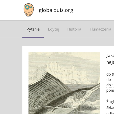
globalquiz.org
Pytanie
Edytuj
Historia
Tłumaczenia
Jak
naj
do 
do 
do 
pon
Żag
Skł
odby