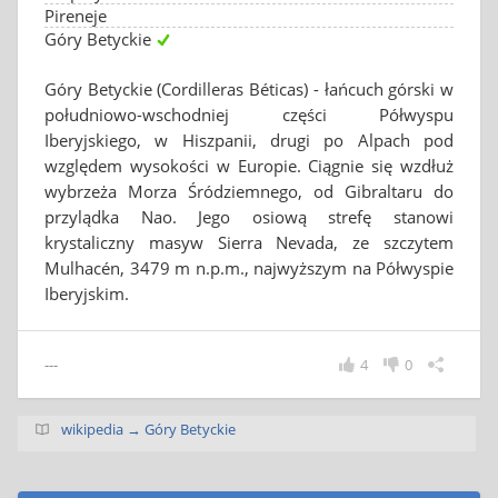
Pireneje
Góry Betyckie
Góry Betyckie (Cordilleras Béticas) - łańcuch górski w
południowo-wschodniej części Półwyspu
Iberyjskiego, w Hiszpanii, drugi po Alpach pod
względem wysokości w Europie. Ciągnie się wzdłuż
wybrzeża Morza Śródziemnego, od Gibraltaru do
przylądka Nao. Jego osiową strefę stanowi
krystaliczny masyw Sierra Nevada, ze szczytem
Mulhacén, 3479 m n.p.m., najwyższym na Półwyspie
Iberyjskim.
---
4
0
wikipedia → Góry Betyckie