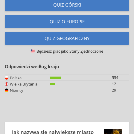
QUIZ GÓRSKI
QUIZ O EUROPIE
QUIZ GEOGRAFICZNY
Będziesz grać jako
Stany Zjednoczone
Odpowiedzi według kraju
554
Polska
12
Wielka Brytania
29
Niemcy
Jak nazywa się największe miasto