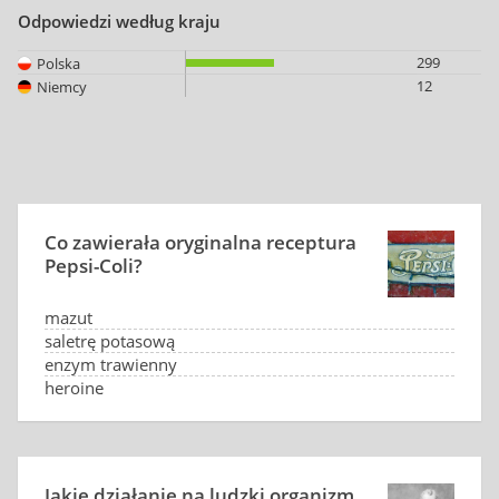
Odpowiedzi według kraju
299
Polska
12
Niemcy
Co zawierała oryginalna receptura
Pepsi-Coli?
mazut
saletrę potasową
enzym trawienny
heroinę
Jakie działanie na ludzki organizm