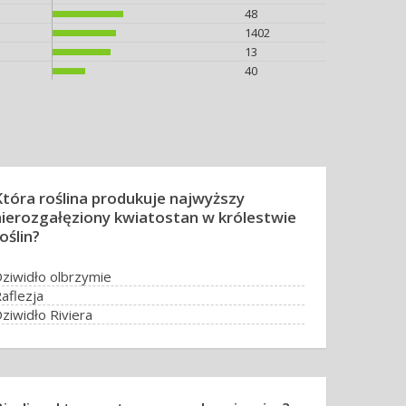
48
1402
13
40
Która roślina produkuje najwyższy
nierozgałęziony kwiatostan w królestwie
oślin?
ziwidło olbrzymie
aflezja
ziwidło Riviera
iskant