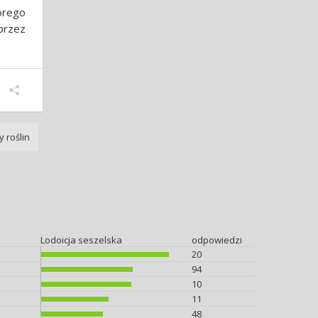
órego
przez
 roślin
Lodoicja seszelska
odpowiedzi
20
94
10
11
48