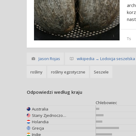
arc
kor
nast
Ts
Jason Rojas
wikipedia → Lodoicja seszelska
rośliny
rośliny egzotyczne
Seszele
Odpowiedzi według kraju
Chlebowiec
Australia
Stany Zjednoczone
Holandia
Grecja
Indie