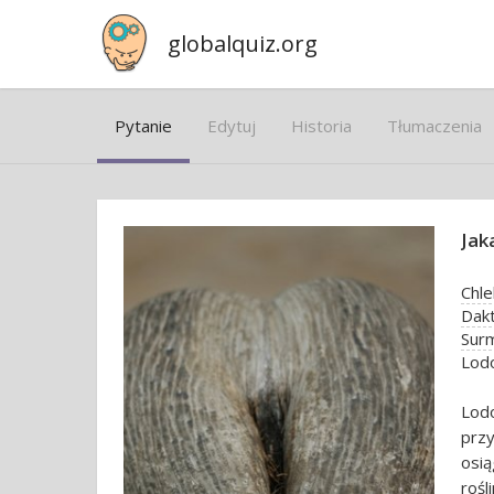
globalquiz.org
Pytanie
Edytuj
Historia
Tłumaczenia
Jak
Chl
Dak
Surm
Lodo
Lod
prz
osią
roś