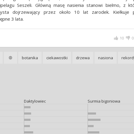
hipelagu Seszeli. Główną masę nasienia stanowi bielmo, z kt
zysta dojrzewający przez około 10 lat zarodek. Kiełkuje 
ępne 3 lata.
10
0
botanika
ciekawostki
drzewa
nasiona
rekordy
Daktylowiec
Surmia bigoniowa