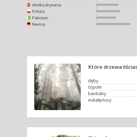
Wielka Brytania
Polska
Pakistan
Niemcy
Które drzewa liścia
dęby
topole
baobaby
eukaliptusy