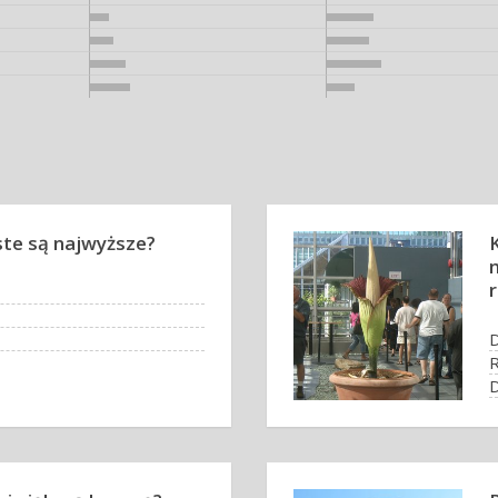
ste są najwyższe?
r
D
R
D
M