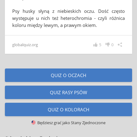
Psy husky słyną z niebieskich oczu. Dość często
występuje u nich też heterochromia - czyli różnica
koloru między lewym, a prawym okiem.
globalquiz.org
5
0
QUIZ O OCZACH
QUIZ RASY PSÓW
QUIZ O KOLORACH
Będziesz grać jako
Stany Zjednoczone