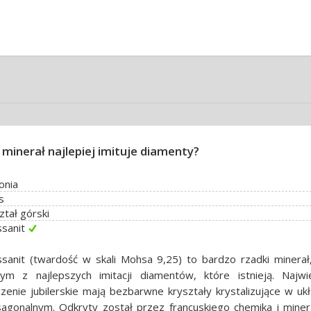
i minerał najlepiej imituje diamenty?
onia
s
ztał górski
sanit
sanit (twardość w skali Mohsa 9,25) to bardzo rzadki minerał,
nym z najlepszych imitacji diamentów, które istnieją. Najwi
zenie jubilerskie mają bezbarwne kryształy krystalizujące w uk
agonalnym. Odkryty został przez francuskiego chemika i miner