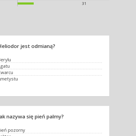
31
Heliodor jest odmianą?
erylu
gatu
Kwarcu
Ametystu
Jak nazywa się pień palmy?
ień pozorny