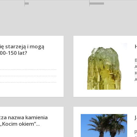
ię starzeją i mogą
00-150 lat?
B
A
cza nazwa kamienia
Kocim okiem”...
p