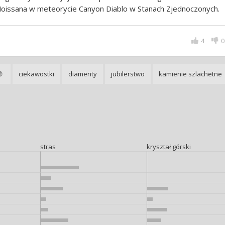
oissana w meteorycie Canyon Diablo w Stanach Zjednoczonych.
4
0
ciekawostki
diamenty
jubilerstwo
kamienie szlachetne
stras
kryształ górski