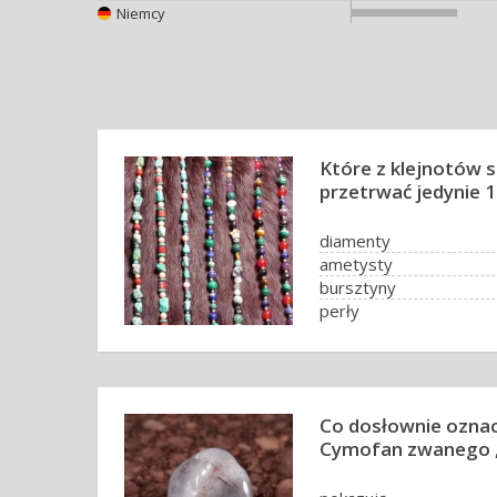
Niemcy
Które z klejnotów s
przetrwać jedynie 1
diamenty
ametysty
bursztyny
perły
Co dosłownie ozna
Cymofan zwanego „