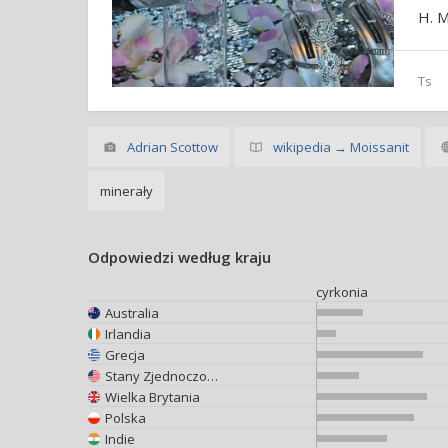
H. M
Ts
Adrian Scottow
wikipedia → Moissanit
minerały
Odpowiedzi według kraju
cyrkonia
Australia
Irlandia
Grecja
Stany Zjednoczone
Wielka Brytania
Polska
Indie