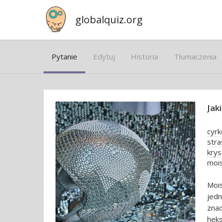
globalquiz.org
Pytanie
Edytuj
Historia
Tłumaczenia
Jak
cyrk
stra
krys
mois
Mois
jed
znac
heks