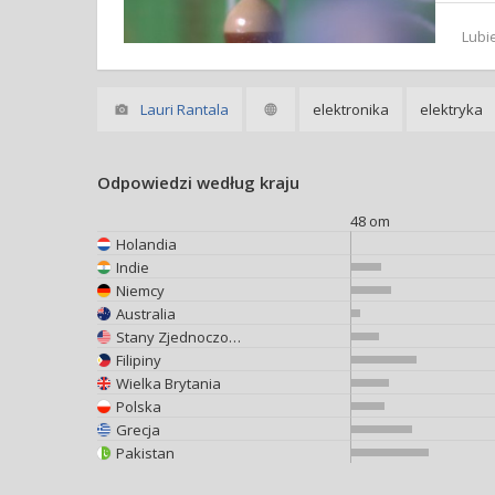
Lubi
Lauri Rantala
elektronika
elektryka
Odpowiedzi według kraju
48 om
Holandia
Indie
Niemcy
Australia
Stany Zjednoczone
Filipiny
Wielka Brytania
Polska
Grecja
Pakistan