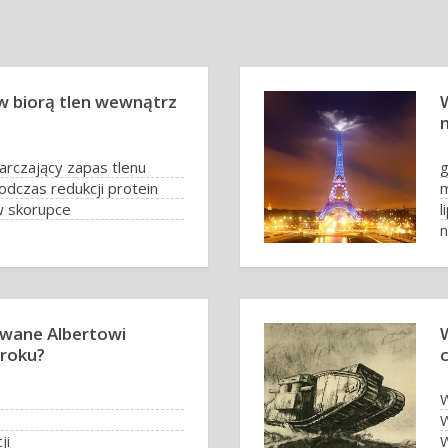
w biorą tlen wewnątrz
W
arczający zapas tlenu
g
odczas redukcji protein
m
w skorupce
l
n
owane Albertowi
 roku?
W
W
ji
W