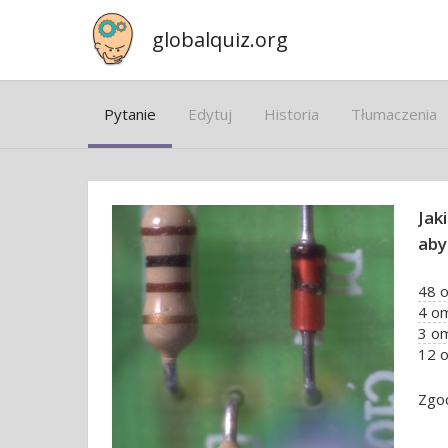
globalquiz.org
Pytanie
Edytuj
Historia
Tłumaczenia
Jak
aby
48 
4 o
3 o
12 
Zgo