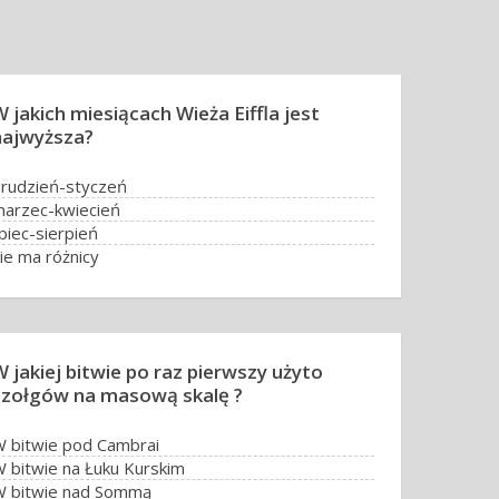
 jakich miesiącach Wieża Eiffla jest
najwyższa?
rudzień-styczeń
arzec-kwiecień
ipiec-sierpień
ie ma różnicy
W jakiej bitwie po raz pierwszy użyto
czołgów na masową skalę ?
 bitwie pod Cambrai
 bitwie na Łuku Kurskim
 bitwie nad Sommą