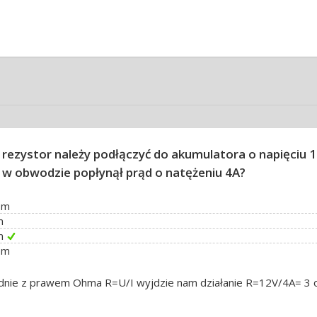
i rezystor należy podłączyć do akumulatora o napięciu 
 w obwodzie popłynął prąd o natężeniu 4A?
om
m
m
om
dnie z prawem Ohma R=U/I wyjdzie nam działanie R=12V/4A= 3 