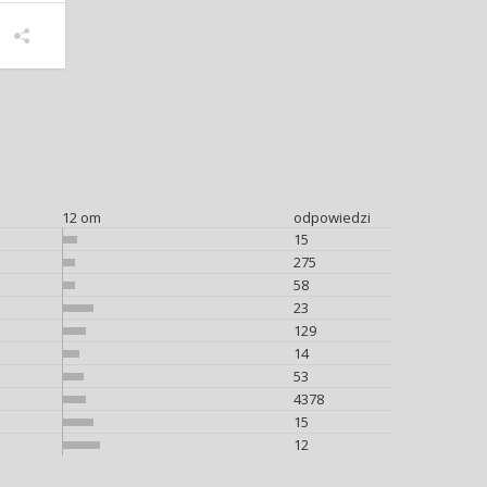
12 om
odpowiedzi
15
275
58
23
129
14
53
4378
15
12