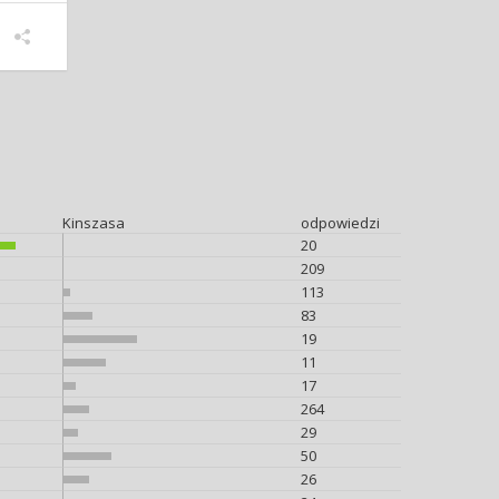
Kinszasa
odpowiedzi
20
209
113
83
19
11
17
264
29
50
26