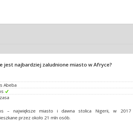
ie jest najbardziej zaludnione miasto w Afryce?
is Abeba
os
szasa
os – największe miasto i dawna stolica Nigerii, w 2017
eszkane przez około 21 mln osób.