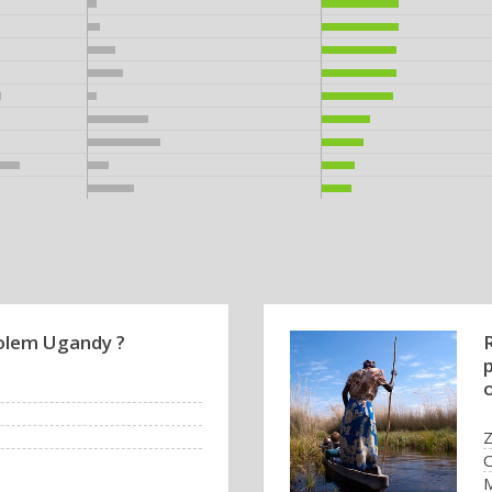
bolem Ugandy ?
Z
O