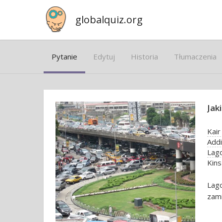
globalquiz.org
Pytanie
Edytuj
Historia
Tłumaczenia
Jak
Kair
Add
Lag
Kin
Lag
zami