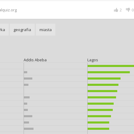
alquiz.org
2
0
yka
geografia
miasta
Addis Abeba
Lagos