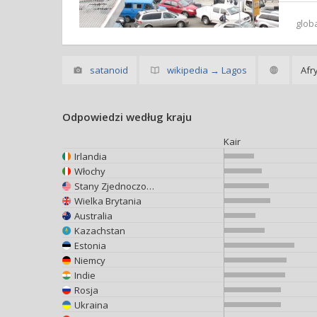
glob
satanoid
wikipedia → Lagos
Afr
Odpowiedzi według kraju
Kair
Irlandia
Włochy
Stany Zjednoczone
Wielka Brytania
Australia
Kazachstan
Estonia
Niemcy
Indie
Rosja
Ukraina