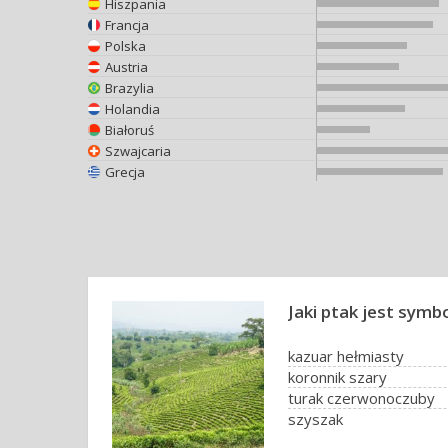
Hiszpania
Francja
Polska
Austria
Brazylia
Holandia
Białoruś
Szwajcaria
Grecja
Jaki ptak jest sym
kazuar hełmiasty
koronnik szary
turak czerwonoczuby
szyszak