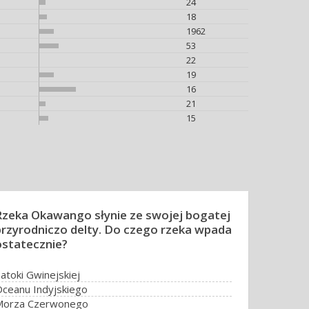
24
18
1962
53
22
19
16
21
15
Rzeka Okawango słynie ze swojej bogatej
przyrodniczo delty. Do czego rzeka wpada
ostatecznie?
atoki Gwinejskiej
ceanu Indyjskiego
Morza Czerwonego