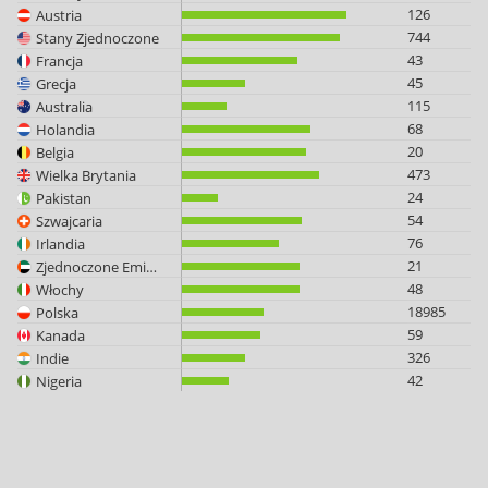
126
Austria
744
Stany Zjednoczone
43
Francja
45
Grecja
115
Australia
68
Holandia
20
Belgia
473
Wielka Brytania
24
Pakistan
54
Szwajcaria
76
Irlandia
21
Zjednoczone Emiraty Arabskie
48
Włochy
18985
Polska
59
Kanada
326
Indie
42
Nigeria