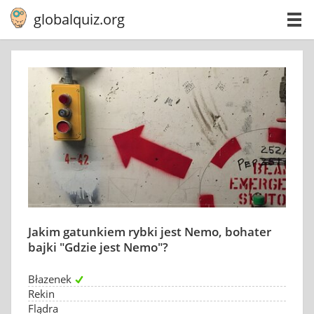
globalquiz.org
Jakim gatunkiem rybki jest Nemo, bohater
bajki "Gdzie jest Nemo"?
Błazenek
Rekin
Flądra