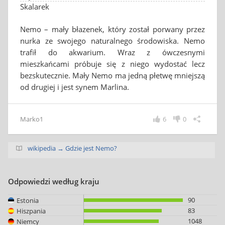
Skalarek
Nemo – mały błazenek, który został porwany przez
nurka ze swojego naturalnego środowiska. Nemo
trafił do akwarium. Wraz z ówczesnymi
mieszkańcami próbuje się z niego wydostać lecz
bezskutecznie. Mały Nemo ma jedną płetwę mniejszą
od drugiej i jest synem Marlina.
Marko1
6
0
wikipedia → Gdzie jest Nemo?
Odpowiedzi według kraju
90
Estonia
83
Hiszpania
1048
Niemcy