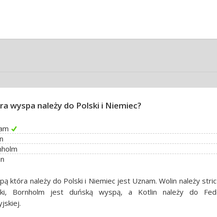
ra wyspa należy do Polski i Niemiec?
am
n
nholm
in
ą która należy do Polski i Niemiec jest Uznam. Wolin należy stri
ski, Bornholm jest duńską wyspą, a Kotlin należy do Fede
jskiej.