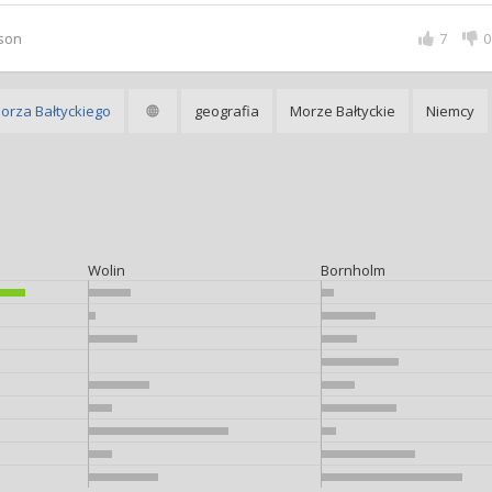
son
7
0
orza Bałtyckiego
geografia
Morze Bałtyckie
Niemcy
Wolin
Bornholm