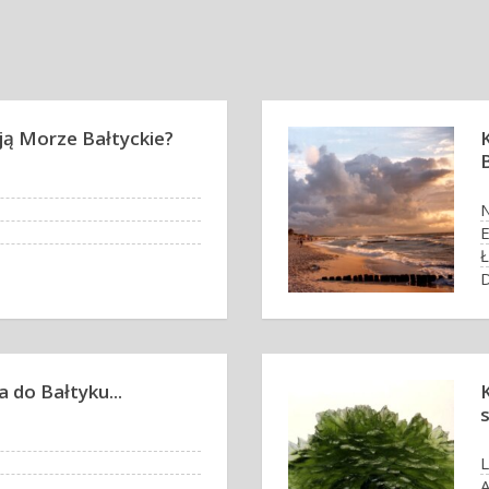
ją Morze Bałtyckie?
B
E
D
 do Bałtyku...
L
A