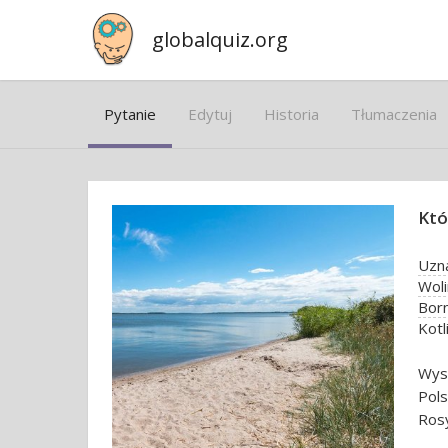
globalquiz.org
Pytanie
Edytuj
Historia
Tłumaczenia
Któ
Uzn
Woli
Bor
Kotl
Wysp
Pol
Rosy