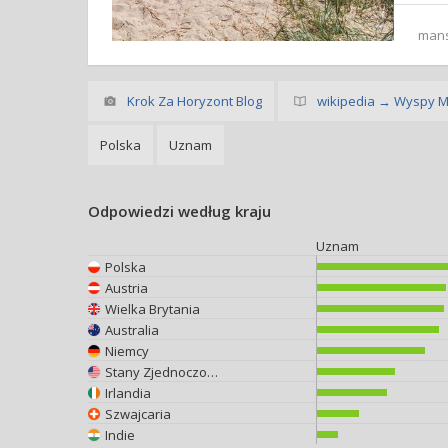
man
Krok Za Horyzont Blog
wikipedia → Wyspy M
Polska
Uznam
Odpowiedzi według kraju
Uznam
Polska
Austria
Wielka Brytania
Australia
Niemcy
Stany Zjednoczone
Irlandia
Szwajcaria
Indie