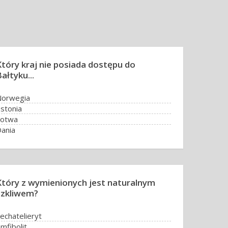
Który kraj nie posiada dostępu do
ałtyku...
Norwegia
stonia
Łotwa
ania
Który z wymienionych jest naturalnym
szkliwem?
echatelieryt
mfibolit