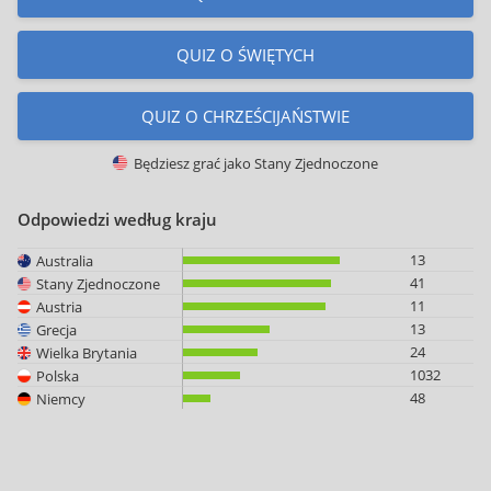
QUIZ O ŚWIĘTYCH
QUIZ O CHRZEŚCIJAŃSTWIE
Będziesz grać jako
Stany Zjednoczone
Odpowiedzi według kraju
13
Australia
41
Stany Zjednoczone
11
Austria
13
Grecja
24
Wielka Brytania
1032
Polska
48
Niemcy