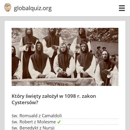
globalquiz.org
Który święty założył w 1098 r. zakon
Cystersów?
św. Romuald z Camaldoli
św. Robert z Molesme
św. Benedykt z Nursji