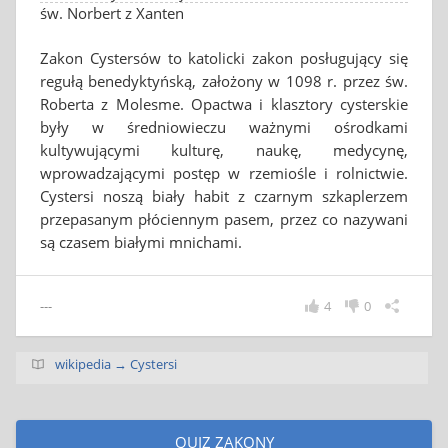
św. Norbert z Xanten
Zakon Cystersów to katolicki zakon posługujący się
regułą benedyktyńską, założony w 1098 r. przez św.
Roberta z Molesme. Opactwa i klasztory cysterskie
były w średniowieczu ważnymi ośrodkami
kultywującymi kulturę, naukę, medycynę,
wprowadzającymi postęp w rzemiośle i rolnictwie.
Cystersi noszą biały habit z czarnym szkaplerzem
przepasanym płóciennym pasem, przez co nazywani
są czasem białymi mnichami.
---
4
0
wikipedia → Cystersi
QUIZ ZAKONY