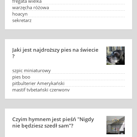
fregata wielka
warzęcha różowa
hoacyn
sekretarz
Jaki jest najdroższy pies na świecie
?
szpic miniaturowy
pies boo
pitbulterier Amerykański
mastif tybetański czerwony
Czyim hymnem jest pieśń "Nigdy
nie będziesz szedł sam"?