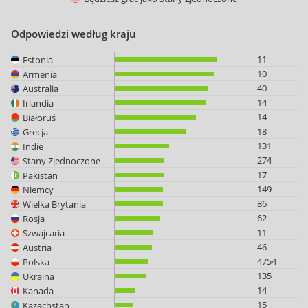
Odpowiedzi według kraju
11
Estonia
10
Armenia
40
Australia
14
Irlandia
14
Białoruś
18
Grecja
131
Indie
274
Stany Zjednoczone
17
Pakistan
149
Niemcy
86
Wielka Brytania
62
Rosja
11
Szwajcaria
46
Austria
4754
Polska
135
Ukraina
14
Kanada
15
Kazachstan