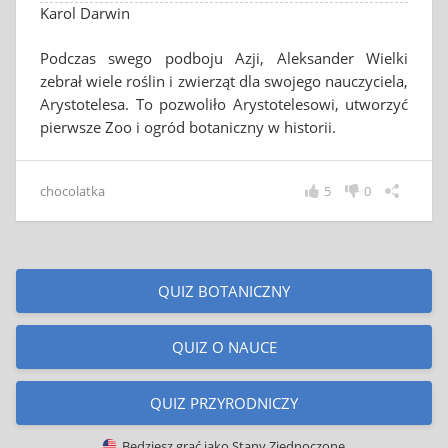
Karol Darwin
Podczas swego podboju Azji, Aleksander Wielki
zebrał wiele roślin i zwierząt dla swojego nauczyciela,
Arystotelesa. To pozwoliło Arystotelesowi, utworzyć
pierwsze Zoo i ogród botaniczny w historii.
chocolatka
5
0
QUIZ BOTANICZNY
QUIZ O NAUCE
QUIZ PRZYRODNICZY
Będziesz grać jako
Stany Zjednoczone