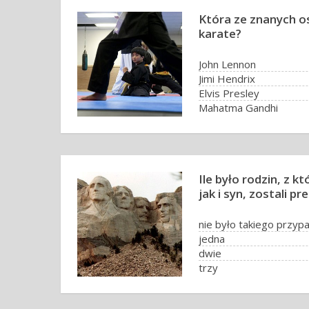
Która ze znanych o
karate?
John Lennon
Jimi Hendrix
Elvis Presley
Mahatma Gandhi
Ile było rodzin, z k
jak i syn, zostali 
nie było takiego przyp
jedna
dwie
trzy