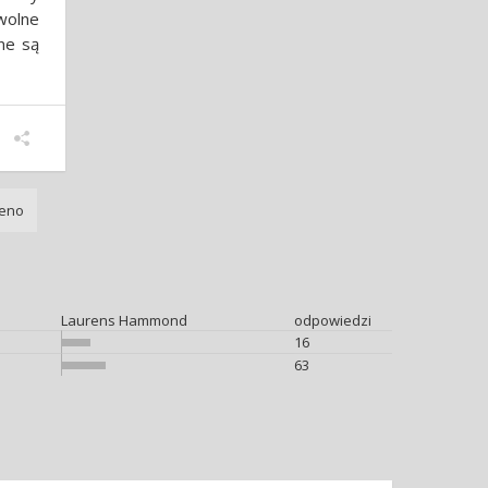
wolne
ne są
Reno
Laurens Hammond
odpowiedzi
16
63