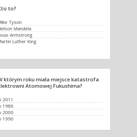
Kto to?
ike Tyson
elson Mandela
ouis Armstrong
artin Luther King
W którym roku miała miejsce katastrofa
Elektrowni Atomowej Fukushima?
w 2011
w 1986
w 2000
w 1990