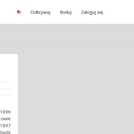
Odkrywaj
Buduj
Zaloguj się
 1896
rowie
 1897
Schody