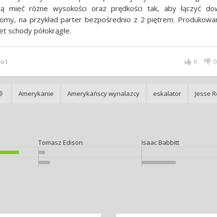
ą mieć różne wysokości oraz prędkości tak, aby łączyć do
iomy, na przykład parter bezpośrednio z 2 piętrem. Produkowa
t schody półokrągłe.
ko1
6
0
Amerykanie
Amerykańscy wynalazcy
eskalator
Jesse 
Tomasz Edison
Isaac Babbitt