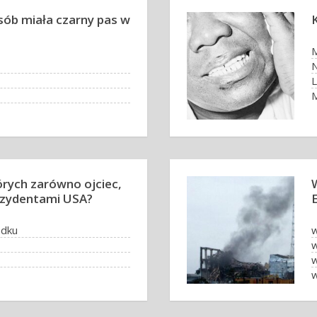
sób miała czarny pas w
M
N
L
M
tórych zarówno ojciec,
prezydentami USA?
adku