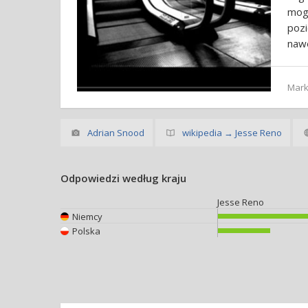
mog
poz
nawe
Mar
Adrian Snood
wikipedia → Jesse Reno
Odpowiedzi według kraju
Jesse Reno
Niemcy
Polska