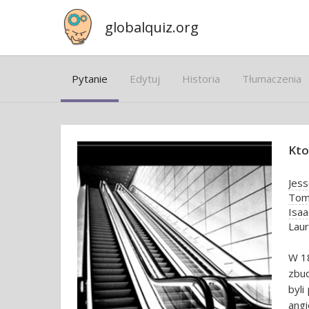
globalquiz.org
Pytanie
Edytuj
Historia
Tłumaczenia
Kto
Jes
Tom
Isaa
Lau
W 1
zbud
byl
angi