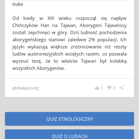
Indie
Od kiedy w XIII wieku rozpoczął się napływ
Chińczyków Han na Tajwan, Aborygeni Tajwańscy
zostali zepchnięci w góry. Dziś ludność pochodzenia
aborygeńskiego stanowi zaledwie 2% populacji. Ich
języki wykazują większe zróżnicowanie niż reszty
ludów austronezyjskich wziętych razem, co pozwala
wysnuć tezę, że to właśnie Tajwan był kolebką
wszystkich Aborygenów.
globalquiz.org
5
0
QUIZ ETNOLOGICZNY
QUIZ O LUDACH