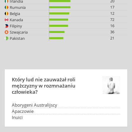
20
Irlandia
17
Rumunia
12
Belgia
72
Kanada
16
Filipiny
36
Szwajcaria
21
Pakistan
Który lud nie zauważał roli
mężczyzny w rozmnażaniu
człowieka?
Aborygeni Australijscy
Apaczowie
Inuici
Buszmeni