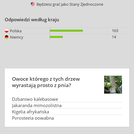
Będziesz grać jako
Stany Zjednoczone
Odpowiedzi według kraju
163
Polska
14
Niemcy
Owoce którego z tych drzew
wyrastają prosto z pnia?
Dzbaniwo kalebasowe
Jakaranda mimozolistna
Kigelia afrykańska
Pyrostegia powabna