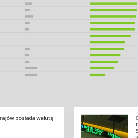
krajów posiada walutę
5