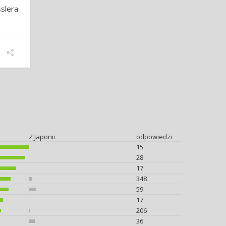
slera
Z Japonii
odpowiedzi
15
28
17
348
59
17
206
36