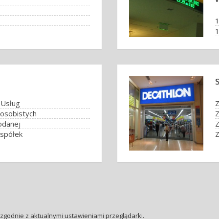
1
7
 Usług
osobistych
Z
odanej
Z
spółek
Z
zgodnie z aktualnymi ustawieniami przeglądarki.