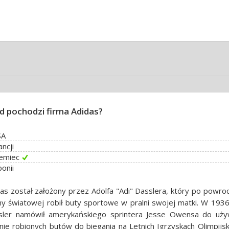
d pochodzi firma Adidas?
SA
ancji
iemiec
ponii
as został założony przez Adolfa "Adi" Dasslera, który po powroc
y światowej robił buty sportowe w pralni swojej matki. W 1936
sler namówił amerykańskiego sprintera Jesse Owensa do uży
nie robionych butów do biegania na Letnich Igrzyskach Olimpijs