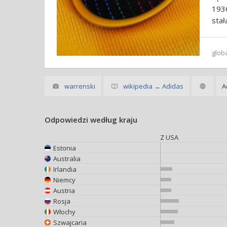
193
stał
glob
warrenski
wikipedia → Adidas
A
Odpowiedzi według kraju
Z USA
Estonia
Australia
Irlandia
Niemcy
Austria
Rosja
Włochy
Szwajcaria