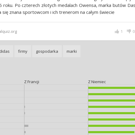
6 roku. Po czterech złotych medalach Owensa, marka butów Das
a się znana sportowcom i ich trenerom na całym świecie
alquiz.org
1
0
didas
firmy
gospodarka
marki
Z Francji
Z Niemiec