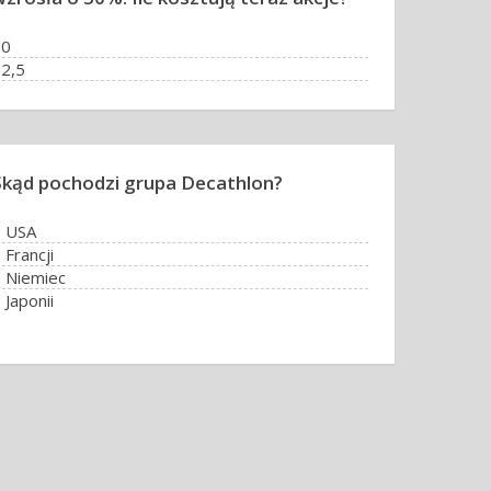
10
2,5
,5
20
Skąd pochodzi grupa Decathlon?
Z USA
 Francji
 Niemiec
 Japonii