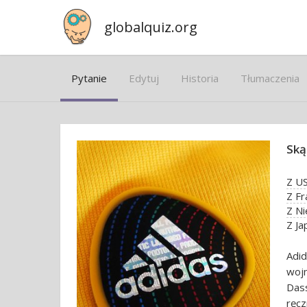
globalquiz.org
Pytanie
Edytuj
Historia
Tłumaczenia
Ską
Z U
Z Fr
Z N
Z Ja
Adid
wojn
Das
ręcz