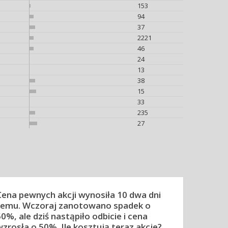
153
94
37
2221
46
24
13
38
15
33
235
27
Cena pewnych akcji wynosiła 10 dwa dni
temu. Wczoraj zanotowano spadek o
0%, ale dziś nastąpiło odbicie i cena
wzrosła o 50%. Ile kosztują teraz akcje?