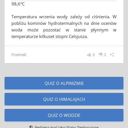
98,6°C
Temperatura wrzenia wody zależy od ciśnienia. W
pobliżu kominów hydrotermalnych na dnie ocenów
woda może pozostać w stanie płynnym w
temperaturze kilkuset stopni Celsjusza.
Przemek
8
0
QUIZ O ALPINIZMIE
QUIZ O HIMALAJACH
QUIZ O WODZIE
Będziesz grać jako
Stany Zjednoczone