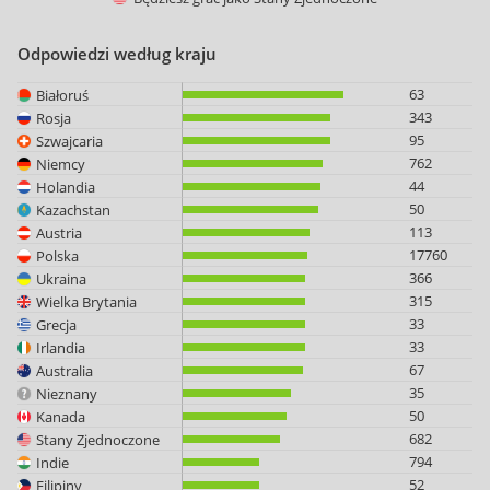
Odpowiedzi według kraju
63
Białoruś
343
Rosja
95
Szwajcaria
762
Niemcy
44
Holandia
50
Kazachstan
113
Austria
17760
Polska
366
Ukraina
315
Wielka Brytania
33
Grecja
33
Irlandia
67
Australia
35
Nieznany
50
Kanada
682
Stany Zjednoczone
794
Indie
52
Filipiny