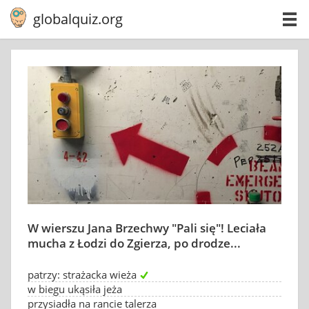
globalquiz.org
W wierszu Jana Brzechwy "Pali się"! Leciała
mucha z Łodzi do Zgierza, po drodze...
patrzy: strażacka wieża
w biegu ukąsiła jeża
przysiadła na rancie talerza