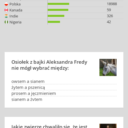
18988
Polska
59
Kanada
326
Indie
42
Nigeria
Osiołek z bajki Aleksandra Fredy
nie mógł wybrać między:
owsem a sianem
żytem a pszenicą
prosem a jęczmieniem
sianem a żytem
Jakie zwierzę chwaliło się, że jest