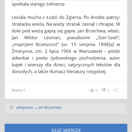
spotkała starego żołnierza
Leciała mucha z Łodzi do Zgierza, Po drodze patrzy:
strażacka wieża, Na wieży strażak zasnął i chrapie, W
dole pod wieżą gapią się gapie. Jan Brzechwa, właśc.
Jan Wiktor Lesman, pseudonim „Szer-Szeń”,
„Inspicjent Brzeszczot” (ur. 15 sierpnia 1898[a] w
Żmerynce, zm. 2 lipca 1966 w Warszawie) – polski
adwokat i poeta żydowskiego pochodzenia, autor
bajek i wierszy dla dzieci, satyrycznych tekstów dla
dorosłych, a także tłumacz literatury rosyjskiej.
Marko1
9
0
wikipedia → Jan Brzechwa
QUIZ WIERSZE