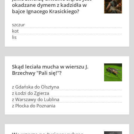
okadzane dymem z kadzidła w
bajce Ignacego Krasickiego?
szczur
kot
lis
mysz
Skąd leciała mucha w wierszu J.
Brzechwy "Pali się!"?
z Gdańska do Olsztyna
z Łodzi do Zgierza
z Warszawy do Lublina
z Płocka do Poznania