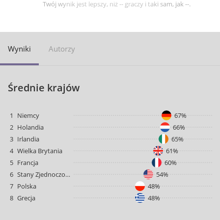
Twój wynik jest lepszy, niż -- graczy i taki sam, jak --.
Wyniki
Autorzy
Średnie krajów
1
Niemcy
67%
2
Holandia
66%
3
Irlandia
65%
4
Wielka Brytania
61%
5
Francja
60%
6
Stany Zjednoczone
54%
7
Polska
48%
8
Grecja
48%