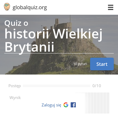
globalquiz.org
Quiz o
historii Wielkiej
Brytanii
Start
10 pytań
Postęp
0/10
--
Wynik
Zaloguj się