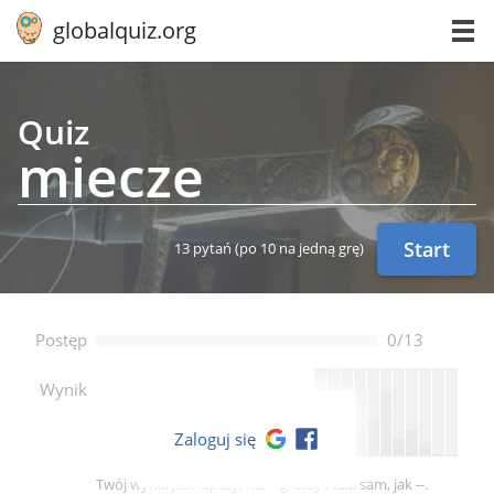
globalquiz.org
Quiz
miecze
Start
13 pytań
(po 10 na jedną grę)
Postęp
0/13
--
Wynik
Zaloguj się
Twój wynik jest lepszy, niż -- graczy i taki sam, jak --.