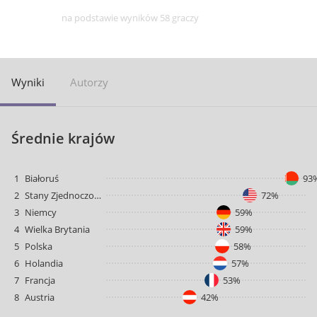
na podstawie wyników 58 graczy
Wyniki
Autorzy
Średnie krajów
1
Białoruś
93
2
Stany Zjednoczone
72%
3
Niemcy
59%
4
Wielka Brytania
59%
5
Polska
58%
6
Holandia
57%
7
Francja
53%
8
Austria
42%