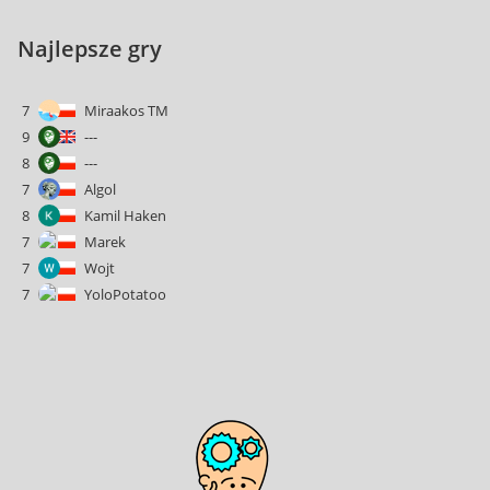
Najlepsze gry
7
Miraakos TM
9
---
8
---
7
Algol
8
Kamil Haken
7
Marek
7
Wojt
7
YoloPotatoo