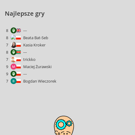
Najlepsze gry
8
---
8
Beata Bat-Seb
7
Kasia Kroker
8
---
7
trickko
9
Maciej Żurawski
9
---
7
Bogdan Wieczorek