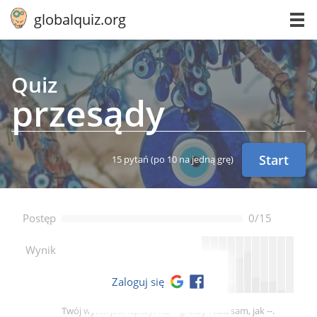
globalquiz.org
Quiz
przesądy
Start
15 pytań
(po 10 na jedną grę)
Postęp
0/15
--
Wynik
Zaloguj się
Twój wynik jest lepszy, niż -- graczy i taki sam, jak --.