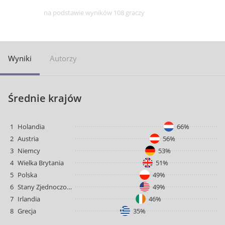
na podstawie wyników 108 graczy
Wyniki
Autorzy
Średnie krajów
1
Holandia
66%
2
Austria
56%
3
Niemcy
53%
4
Wielka Brytania
51%
5
Polska
49%
6
Stany Zjednoczone
49%
7
Irlandia
46%
8
Grecja
35%