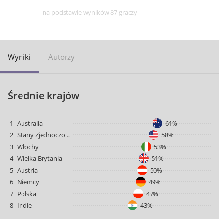
na podstawie wyników 87 graczy
Wyniki
Autorzy
Średnie krajów
1
Australia
61%
2
Stany Zjednoczone
58%
3
Włochy
53%
4
Wielka Brytania
51%
5
Austria
50%
6
Niemcy
49%
7
Polska
47%
8
Indie
43%