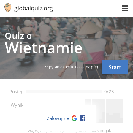
globalquiz.org
Quiz o
Wiet­na­mie
Start
23 pytania
(po 10 na jedną grę)
Postęp
0/23
--
Wynik
Zaloguj się
Twój wynik jest lepszy, niż -- graczy i taki sam, jak --.