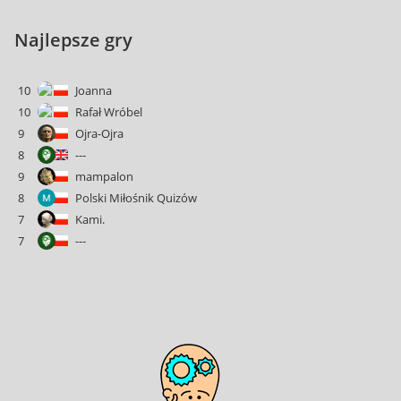
Najlepsze gry
10
Joanna
10
Rafał Wróbel
9
Ojra-Ojra
8
---
9
mampalon
8
Polski Miłośnik Quizów
7
Kami.
7
---