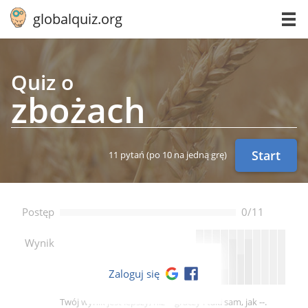
globalquiz.org
Quiz o
zbożach
Start
11 pytań
(po 10 na jedną grę)
Postęp
0/11
--
Wynik
Zaloguj się
Twój wynik jest lepszy, niż -- graczy i taki sam, jak --.