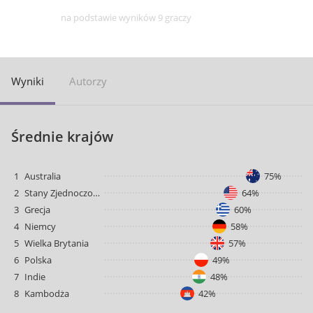
na podstawie wyników 9 graczy
Wyniki
Autorzy
Średnie krajów
1
Australia
75%
2
Stany Zjednoczone
64%
3
Grecja
60%
4
Niemcy
58%
5
Wielka Brytania
57%
6
Polska
49%
7
Indie
48%
8
Kambodża
42%